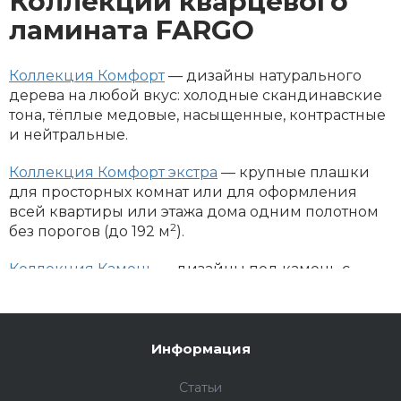
Коллекции кварцевого
ламината FARGO
Коллекция Комфорт
— дизайны натурального
дерева на любой вкус: холодные скандинавские
тона, тёплые медовые, насыщенные, контрастные
и нейтральные.
Коллекция Комфорт экстра
— крупные плашки
для просторных комнат или для оформления
всей квартиры или этажа дома одним полотном
2
без порогов (до 192 м
).
Коллекция Камень
— дизайны под камень с
прожилками, «под бетон» и с имитацией
потёртостей. Их часто выбирают для оформления
ванных комнат, лоджий, веранд и коммерческих
помещений (бутиков, интерьерных салонов).
Информация
Коллекция Паркет
с возможностью укладки
Статьи