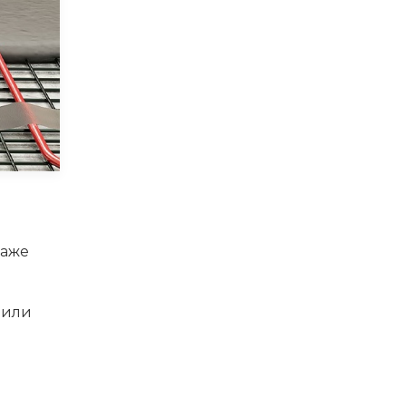
даже
 или