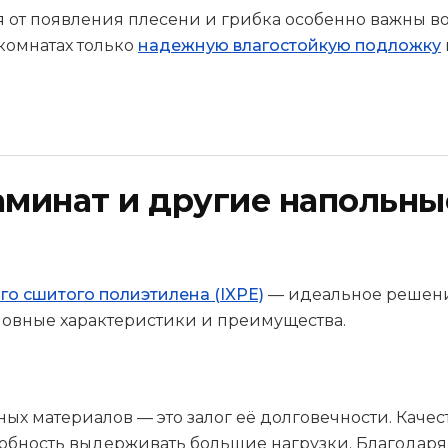
 от появления плесени и грибка особенно важны в
комнатах только
надежную влагостойкую подложку
аминат и другие напольны
о сшитого полиэтилена (IXPE)
— идеальное решен
основные характеристики и преимущества.
ых материалов — это залог её долговечности. Качес
собность выдерживать большие нагрузки. Благодаря