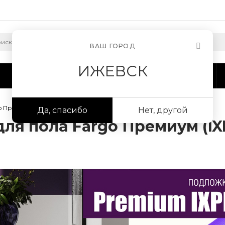
ВАШ ГОРОД
ИЖЕВСК
Сотрудничество
Информация
 Премиум (IXPE) Удобство и качество от FARGO
Да, спасибо
Нет, другой
ля пола Fargo Премиум (IX