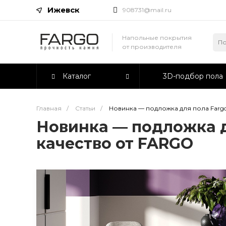
Ижевск
908731@mail.ru
Напольные покрытия
от производителя
Каталог
3D-подбор пола
Главная
/
Статьи
/
Новинка — подложка для пола Fargo
Новинка — подложка д
качество от FARGO