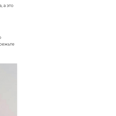
 а это
о
брежьте