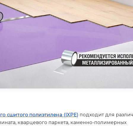
о сшитого полиэтилена (IXPE)
подходит для разли
мината, кварцевого паркета, каменно-полимерных