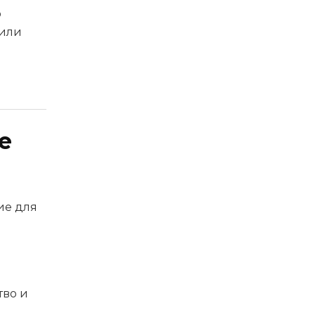
о
или
е
ие для
тво и