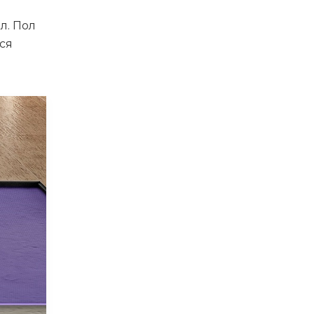
л. Пол
тся