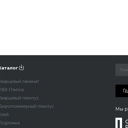
Каталог
Кварцевый ламинат
ПВХ-Плитка
Г
Кварцевый плинтус
Дюрополимерный плинтус
Мы р
Клей
Подложка