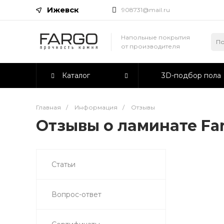
Ижевск
908731@mail.ru
Напольные покрытия
от производителя
Каталог
3D-подбор пола
Главная
/
Информация
/
Отзывы
Отзывы о ламинате Fa
Статьи
Вопрос-ответ