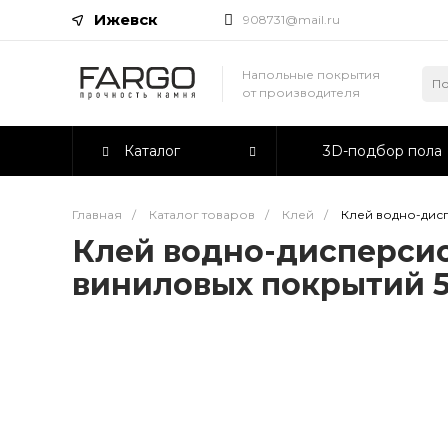
Ижевск
908731@mail.ru
Напольные покрытия
от производителя
Каталог
3D-подбор пола
Главная
/
Каталог товаров
/
Клей
/
Клей водно-дис
Клей водно-дисперсио
виниловых покрытий 5