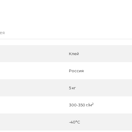
лея
Клей
Россия
5 кг
2
300-350 г/м
-40°C