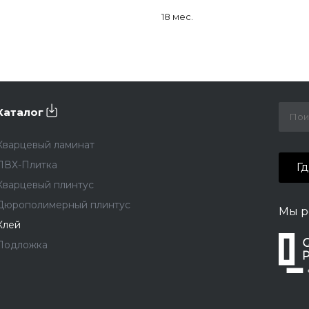
18 мес.
Каталог
Кварцевый ламинат
ПВХ-Плитка
Г
Кварцевый плинтус
Дюрополимерный плинтус
Мы р
Клей
Подложка