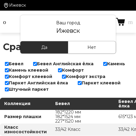
Ижевск
Ваш город
Ижевск
Сравнение коллекций
Да
Нет
Бевел
Бевел Английская ёлка
Камень
Камень клеевой
Комфорт
Комфорт клеевой
Комфорт экстра
Паркет Английская ёлка
Паркет клеевой
Штучный паркет
Бевел 
Коллекция
Бевел
ёлка
182*1220 мм
Размер плашки
182*1524 мм
615*123 
227*1520 мм
Класс
33/42 Класс
33/42 К
износостойкости