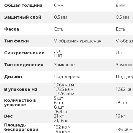
Общая толщина
6 мм
6 мм
Защитный слой
0,5 мм
0,5 мм
Фаска
Есть
Есть
Тип фаски
V-образная крашеная
V-обра
Да
Синхротиснение
Да
Нет
Тип соединения
Замковое
Замков
Дизайн
Под дерево
Под де
1,664 кв.м.
В упаковке м2
1,725 кв.м.
1,362 кв.
1,776 кв.м.
5 шт
Количество в
6 шт
18 шт
упаковке
8 шт
18,9 кг
Вес
21 кг
16 кг
21,18 кг
Площадь
192 кв.м.
беспороговой
196 кв.м
196 кв.м.