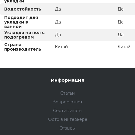
укладки
Водостойкость
Да
Да
Подходит для
укладки в
Да
Да
ванной
Укладка на пол c
Да
Да
подогревом
Страна
Китай
Китай
производитель
Информация
Статьи
Вопрос-ответ
Сертификаты
Фото в интерьере
Отзывы