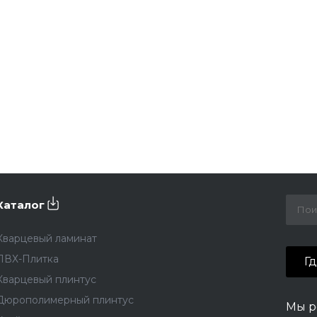
Каталог
Кварцевый ламинат
ПВХ-Плитка
Г
Кварцевый плинтус
Дюрополимерный плинтус
Мы р