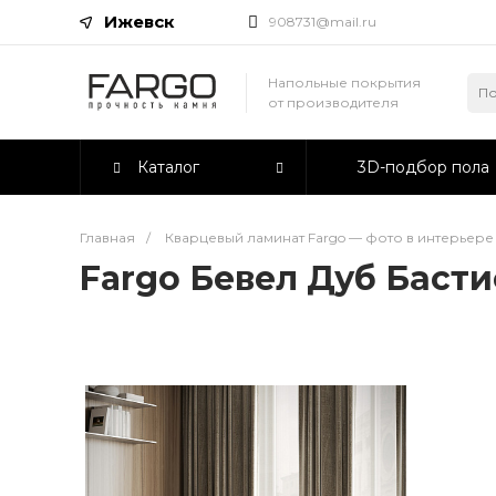
Ижевск
908731@mail.ru
Напольные покрытия
от производителя
Каталог
3D-подбор пола
Главная
/
Кварцевый ламинат Fargo — фото в интерьере
Fargo Бевел Дуб Басти