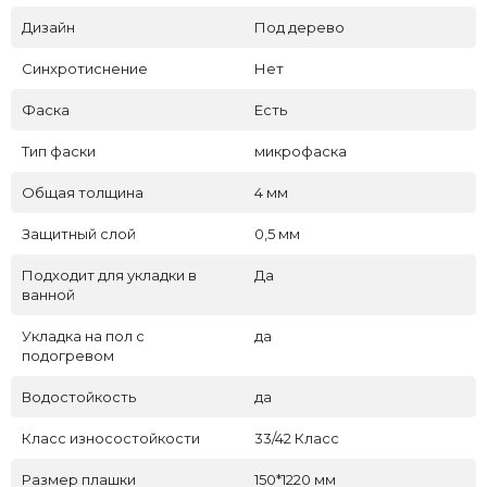
Дизайн
Под дерево
Синхротиснение
Нет
Фаска
Есть
Тип фаски
микрофаска
Общая толщина
4 мм
Защитный слой
0,5 мм
Подходит для укладки в
Да
ванной
Укладка на пол c
да
подогревом
Водостойкость
да
Класс износостойкости
33/42 Класс
Размер плашки
150*1220 мм