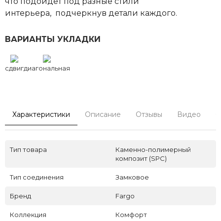
что подойдет под разные стили
интерьера, подчеркнув детали каждого.
ВАРИАНТЫ УКЛАДКИ
сдвиг
диагональная
Характеристики
Описание
Отзывы
Видео
С
Тип товара
Каменно-полимерный
композит (SPC)
Тип соединения
Замковое
Бренд
Fargo
Коллекция
Комфорт