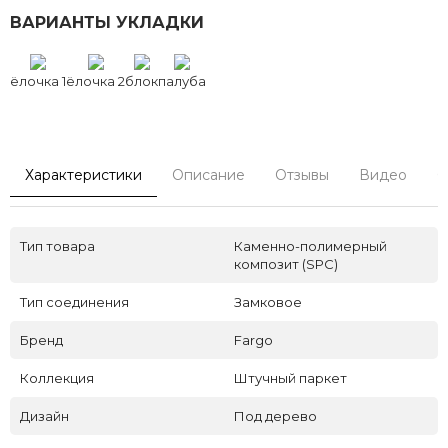
ВАРИАНТЫ УКЛАДКИ
ёлочка 1
ёлочка 2
блок
палуба
Характеристики
Описание
Отзывы
Видео
С
Тип товара
Каменно-полимерный
композит (SPC)
Тип соединения
Замковое
Бренд
Fargo
Коллекция
Штучный паркет
Дизайн
Под дерево