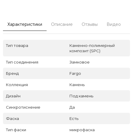
Характеристики
Описание
Отзывы
Видео
С
Тип товара
Каменно-полимерный
композит (SPC)
Тип соединения
Замковое
Бренд
Fargo
Коллекция
Камень
Дизайн
Под камень
Синхротиснение
Да
Фаска
Есть
Тип фаски
микрофаска