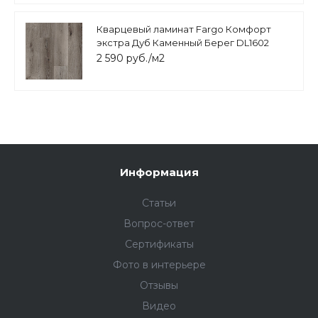
Кварцевый ламинат Fargo Комфорт
экстра Дуб Каменный Берег DL1602
2 590 руб./м2
Информация
Статьи
Вопрос-ответ
Сертификаты
Фото в интерьере
Отзывы
Видео