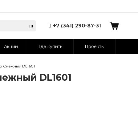
+7 (341) 290-87-31
Акции
Где купить
Проекты
б Снежный DL1601
нежный DL1601