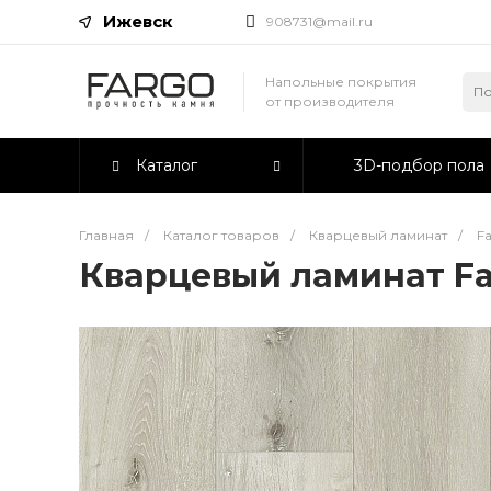
Ижевск
908731@mail.ru
Напольные покрытия
от производителя
Каталог
3D-подбор пола
Главная
/
Каталог товаров
/
Кварцевый ламинат
/
F
Кварцевый ламинат Fa