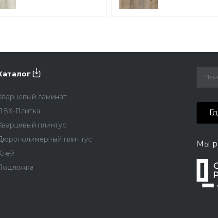
DL1601
DL1603
Каталог
Кварцевый ламинат
ПВХ-Плитка
Г
Кварцевый плинтус
Дюрополимерный плинтус
Мы р
Клей
Подложка