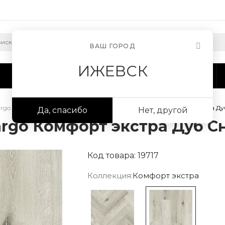
ВАШ ГОРОД
ИЖЕВСК
Сотрудничество
Информация
argo Комфорт экстра
/
Кварцевый ламинат Fargo Комфорт экстра Ду
Да, спасибо
Нет, другой
rgo Комфорт экстра Дуб С
Код товара: 19717
Коллекция:
Комфорт экстра