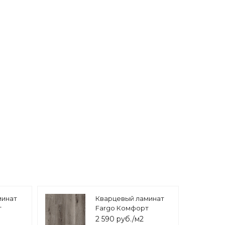
минат
Кварцевый ламинат
т
Fargo Комфорт
нтри
экстра Дуб Каменный
2 590 руб./м2