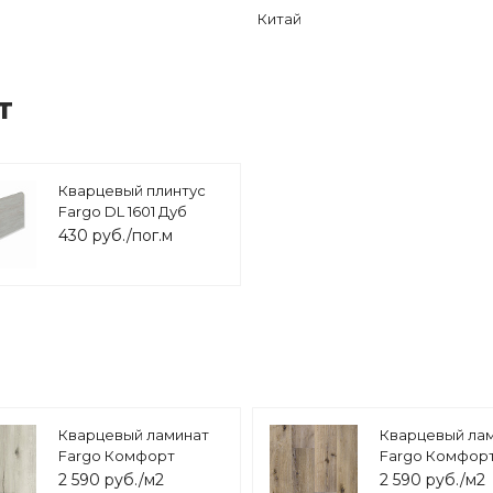
Китай
т
Кварцевый плинтус
Fargo DL 1601 Дуб
Снежный градиент
430 руб./пог.м
Кварцевый ламинат
Кварцевый ла
Fargo Комфорт
Fargo Комфор
экстра Дуб Снежный
экстра Дуб Ка
2 590 руб./м2
2 590 руб./м2