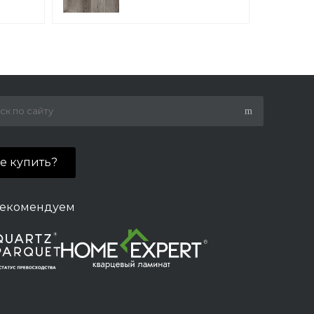
Берег DL1602
де купить?
екомендуем