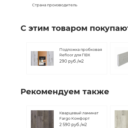
Страна производитель
С этим товаром покупаю
Подложка пробковая
Refloor для ПВХ
покрытий 1м*10м*1,5мм
290 руб./м2
Рекомендуем также
Кварцевый ламинат
Fargo Комфорт
экстра Дуб
2 590 руб./м2