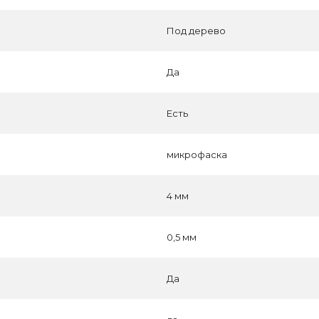
Под дерево
Да
Есть
микрофаска
4 мм
0,5 мм
Да