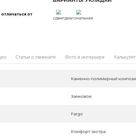
ВАРИАНТЫ УКЛАДКИ
 отличаться от
сдвиг
диагональная
део
Статьи о ламинате
Фото в интерьере
Калькуля
Каменно-полимерный композит
Замковое
Fargo
Комфорт экстра