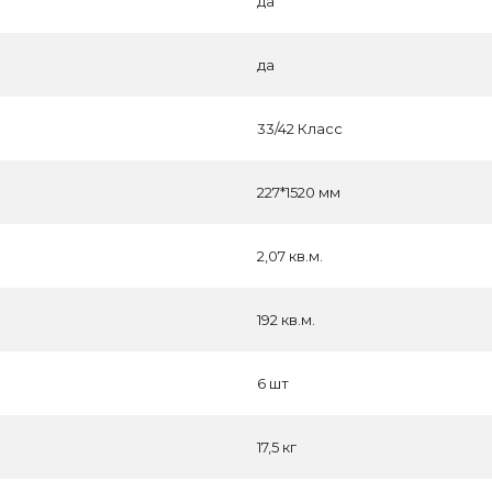
да
да
33/42 Класс
227*1520 мм
2,07 кв.м.
192 кв.м.
6 шт
17,5 кг