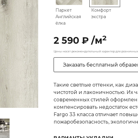
Паркет
Комфорт
Английская
экстра
ёлка
2
2 590 ₽ /м
Цены носят рекомендательный характер для розничных 
Заказать бесплатный образе
Такие светлые оттенки, как ди
чистотой и лаконичностью. Их 
современных стилей оформлени
компенсировать недостаток ест
Fargo 33 класса отличает повы
пожаробезопасность, экологичн